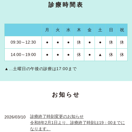
診療時間表
月
火
水
木
金
土
日
祝
09:30～12:30
●
●
●
休
●
●
休
休
14:00～19:00
●
●
●
休
●
▲
休
休
▲…土曜日の午後の診療は17:00まで
お知らせ
診療終了時刻変更のお知らせ
2026/03/10
令和8年2月1日より、診療終了時刻は19：00までに
なります。