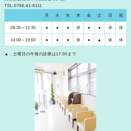
TEL.0798-41-8111
月
火
水
木
金
土
日
祝
09:30～12:30
●
●
●
休
●
●
休
休
14:00～19:00
●
●
●
休
●
▲
休
休
▲…土曜日の午後の診療は17:00まで