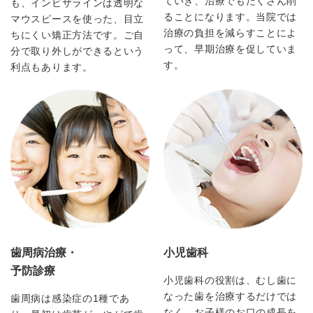
ていき、治療でもたくさん削
も、インビザラインは透明な
ることになります。当院では
マウスピースを使った、目立
治療の負担を減らすことによ
ちにくい矯正方法です。ご自
って、早期治療を促していま
分で取り外しができるという
す。
利点もあります。
歯周病治療・
小児歯科
予防診療
小児歯科の役割は、むし歯に
なった歯を治療するだけでは
歯周病は感染症の1種であ
なく、お子様のお口の成長を