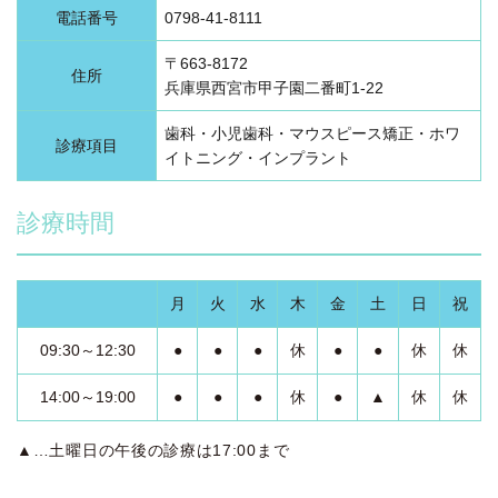
電話番号
0798-41-8111
〒663-8172
住所
兵庫県西宮市甲子園二番町1-22
歯科・小児歯科・マウスピース矯正・ホワ
診療項目
イトニング・インプラント
診療時間
月
火
水
木
金
土
日
祝
09:30～12:30
●
●
●
休
●
●
休
休
14:00～19:00
●
●
●
休
●
▲
休
休
▲…土曜日の午後の診療は17:00まで